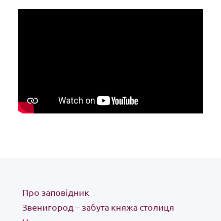
княжа столиця
спланувати візит
вітруальний тур музеєм
майстер-класи
новини
публікації
виставки
Про заповідник
Звенигород – забута княжа столиця