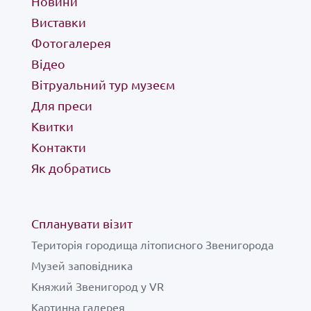
фотогалерея
Новини
Виставки
відео
Фотогалерея
Відео
для преси
Вітруальний тур музеєм
Для преси
квитки
Квитки
Контакти
Як добратись
контакти
як добратись
Спланувати візит
Територія городища літописного Звенигорода
Музей заповідника
Княжий Звенигород у VR
Картинна галерея