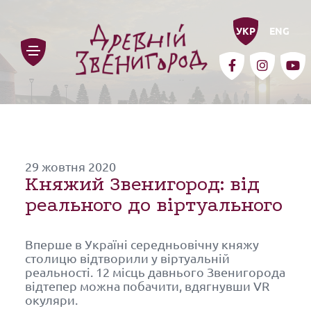
УКР
ENG
29 жовтня 2020
Княжий Звенигород: від
реального до віртуального
Вперше в Україні середньовічну княжу
про заповідник
столицю відтворили у віртуальній
реальності. 12 місць давнього Звенигорода
відтепер можна побачити, вдягнувши VR
звенигород – забута
окуляри.