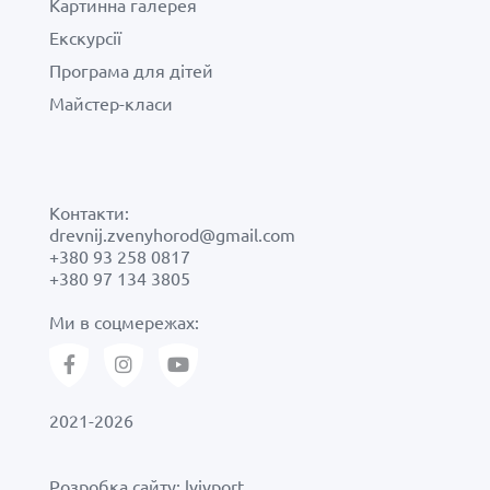
фотогалерея
Картинна галерея
Екскурсії
відео
Програма для дітей
Майстер-класи
для преси
квитки
Контакти:
drevnij.zvenyhorod@gmail.com
+380 93 258 0817
контакти
+380 97 134 3805
Ми в соцмережах:
як добратись
2021-2026
Розробка сайту:
lvivport