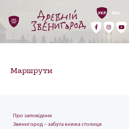
УКР
ENG
Маршрути
про заповідник
Про заповідник
Звенигород – забута княжа столиця
звенигород – забута