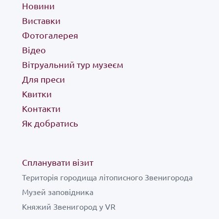
Новини
княжа столиця
Виставки
Фотогалерея
спланувати візит
Відео
Вітруальний тур музеєм
вітруальний тур музеєм
Для преси
Квитки
майстер-класи
Контакти
Як добратись
новини
публікації
Спланувати візит
Територія городища літописного Звенигорода
виставки
Музей заповідника
Княжий Звенигород у VR